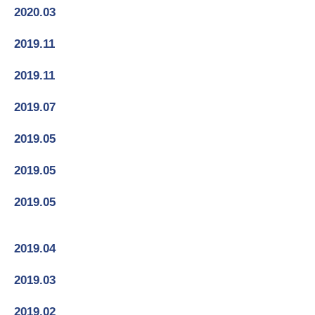
2020.03
라이브빌딩 코로나19극복 '착한 임대료운동' 동참
2019.11
노사파트너십 고용노동부 장관상 수상
2019.11
라이브오랄스 근무혁신 우수기업 장관상 수상
2019.07
교정 마무리 5,000명 갱신 (강남 3,400명 / 인천 1,700명)
2019.05
인천 라이브 교정마무리 1,600명 갱신
2019.05
미래산업분야 최재봉 교수 강연 콘서트 개최/기부
2019.05
폴포츠 내한 자선공연 개회/기부 (라이브치과병원,
서울특별시)
2019.04
노사발전재단 – 노사파트너십 지원사업 선정
2019.03
일가정양립 유연근무제 정부지원사업 승인
2019.02