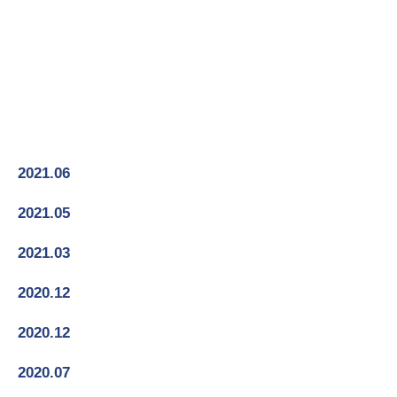
2019 - 현재
2017-2018
2015-2016
2012-2014
2021.06
2021 고용노동부 강소기업 선정
2021.05
개원 10년차 강남점 라이브치과병원
2021.03
인천점 라이브치과병원 기공소 개설
2020.12
가족친화 우수기업선정
2020.12
강남구 의료관광 협력기관 위촉
2020.07
라이브치과병원 (강남점) 확장이전