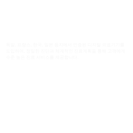
디지털 의료장비 시스템
독일, 프랑스, 한국, 일본 등지에서 인증된 디지털 의료기기를
도입하여,
정밀한 진단과 체계적인 진료계획을 통해 고객에게
수준 높은 진료 서비스를 제공합니다.
View More
교정분석, 저선량 3D CT 및 파노라마
치과교정용 CEPHALO(세팔로)
디지털 전자차트 시스템 도입
치근단 X-RAY 영상장비