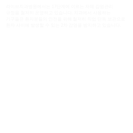
라이브치과병원에서는 17단계에 이르는 자체 감염관리
규정을 철저히 운영하고 있습니다. 치과에서 사용하는
기구들은 환자분들의 안전을 위해 철저히 직업 단독 보관으로
환자 사이에 발생할 수 있는 2차 감염을 방지하고 있습니다.
01
의료위생 전담인력의 상주와 책임관리
02
소독할 기구의 수거와 분리
03
1회용 기구의 폐기
04
1회용 기구의 수거
05
기구의 세척