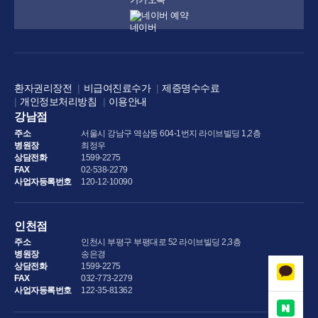
네이버 예약
환자권리장전
비급여진료수가
제증명수수료
개인정보처리방침
이용안내
강남점
주소
서울시 강남구 역삼동 604-1번지 라이브빌딩 1,2층
병원장
최정우
상담전화
1599-2275
FAX
02-538-2279
사업자등록번호
120-12-10090
인천점
주소
인천시 부평구 부평대로 52 라이브빌딩 2,3층
병원장
송은경
상담전화
1599-2275
FAX
032-773-2279
사업자등록번호
122-35-81362