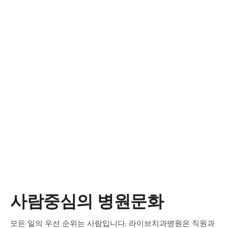
14
체어의 소독
15
타구대(입 행구는 부분) 소독
16
의사와 위생사의 위생
17
기구의 개봉
사람중심의 병원문화
모든 일의 우선 순위는 사람입니다. 라이브치과병원은 직원과