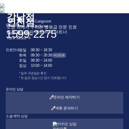
개인정보 수집 및 활용 동의
동의
강남점
인천점
Gangnam
문의전화
Incheon
도심 속에서 누리는 병원급 전문 진료
1599-2275
인천 환자들의 평생 치과 파트너
View More
View More
진료안내
평일
09:30 ~ 18:30
화목
09:30 ~ 20:30
야간진료
토일
09:30 ~ 14:00
점심
13:00 ~ 14:00
* 일부 국경일은 휴진
* 토,일은 점심시간 없이 진료합니다.
온라인 상담
온라인 예약하기
제휴 문의하기
소셜 예약·상담
카카오 상담